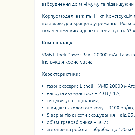
забруднення до мінімуму та підвищуючи 
Корпус моделі важить 11 кг. Конструкці
вставкою для кращого утримання. Розміри
складеному вигляді не перевищують 63 х 
Комплектація:
УМБ Litheli Power Bank 20000 mAг, Газон
Інструкція користувача
Характеристики:
газонокосарка Litheli + УМБ 20000 мА
напруга акумулятора – 20 В / 4 А;
тип двигуна – щітковий;
швидкість холостого ходу – 3400 об/хв;
5 варіантів висоти скошування – від 25
об'єм травозбірника – 30 л;
автономна робота – обробка до 120 м² 