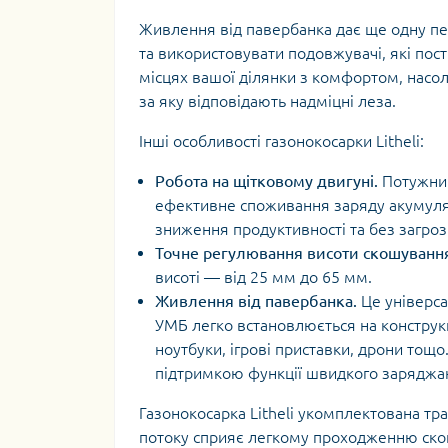
Живлення від павербанка дає ще одну пе
та використовувати подовжувачі, які пос
місцях вашої ділянки з комфортом, насол
за яку відповідають надміцні леза.
Інші особливості газонокосарки Litheli:
Робота на щітковому двигуні.
Потужний
ефективне споживання заряду акумулят
зниження продуктивності та без загрози
Точне регулювання висоти скошуванн
висоті — від 25 мм до 65 мм.
Живлення від павербанка.
Це універс
УМБ легко встановлюється на конструкц
ноутбуки, ігрові приставки, дрони тощ
підтримкою функції швидкого заряджа
Газонокосарка Litheli укомплектована тр
потоку сприяє легкому проходженню скош