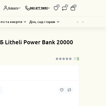
0
0
0
Клієнту
063 677 9692
<
>
тло та енергія
Дім, сад і гараж
Б Litheli Power Bank 20000
0