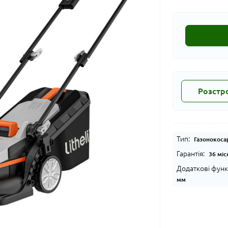
Розстр
Тип:
Газонокоса
Гарантія:
36 міс
Додаткові функц
мм