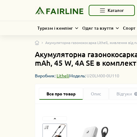
Каталог
Туризм і кемпінг
Одяг та взуття
Спорт 
Акумуляторна газонокосарка Litheli, живлення від п
Акумуляторна газонокосарка 
mAh, 45 W, 4А SE в комплект
Виробник:
Litheli
Модель:
U20LM00-0U110
Все про товар
Опис
Відгуки
0