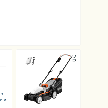
ня
сити