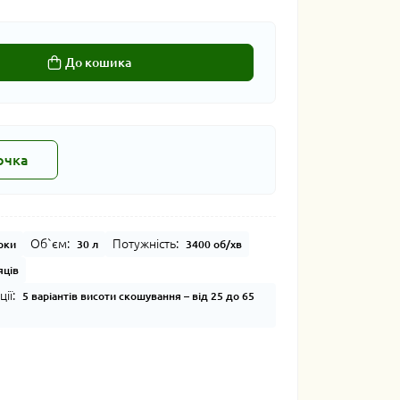
До кошика
очка
Об`єм:
Потужність:
рки
30 л
3400 об/хв
яців
ії:
5 варіантів висоти скошування – від 25 до 65