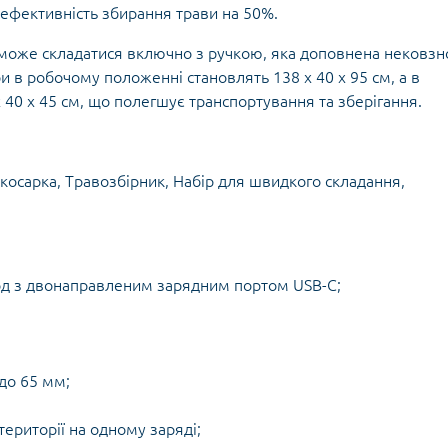
ефективність збирання трави на 50%.
я може складатися включно з ручкою, яка доповнена нековз
 в робочому положенні становлять 138 х 40 х 95 см, а в
40 х 45 см, що полегшує транспортування та зберігання.
окосарка, Травозбірник, Набір для швидкого складання,
год з двонаправленим зарядним портом USB-C;
 до 65 мм;
території на одному заряді;