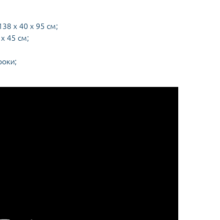
38 х 40 х 95 см;
х 45 см;
роки;