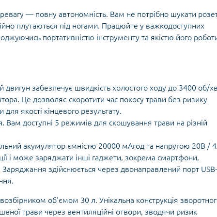
ревагу — повну автономність. Вам не потрібно шукати розе
тійно плутаються під ногами. Працюйте у важкодоступних
оджуючись портативністю інструменту та якістю його робот
 двигун забезпечує швидкість холостого ходу до 3400 об/хв
ора. Це дозволяє скоротити час покосу трави без ризику
 для якості кінцевого результату.
я.
Вам доступні 5 режимів для скошування трави на різній
альний акумулятор ємністю 20000 мАгод та напругою 20В / 4
ії і може заряджати інші гаджети, зокрема смартфони,
о. Заряджання здійснюється через двонаправлений порт USB-
ння.
авозбірником об'ємом 30 л. Унікальна конструкція зворотно
еної трави через вентиляційні отвори, зводячи ризик