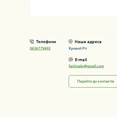
Телефони
Наша адреса
0636779692
Кривий Ріг
E-mail
fairlinekr@gmail.com
Перейти до контактів