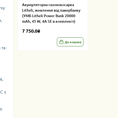
Акумуляторна газонокосарка
тку
Litheli, живлення від павербанку
(УМБ Litheli Power Bank 20000
и,
mAh, 45 W, 4А SE в комплекті)
7 750.0₴
До кошика
 та
А.
C з
го