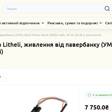
і активний відпочинок
Рюкзаки, сумки та подорожі
Сві
авербанку (УМБ Litheli Power Bank 20000 mAh, 45 W, 4А SE в комплекті)
Litheli, живлення від павербанку (УМ
і)
Є в наявності
7 750.0₴