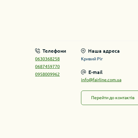
Телефони
Наша адреса
0630368258
Кривий Ріг
0687459770
E-mail
0958009962
info@fairline.com.ua
Перейти до контактів