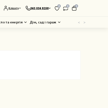
0
0
0
Клієнту
063 036 8258
<
>
тло та енергія
Дім, сад і гараж