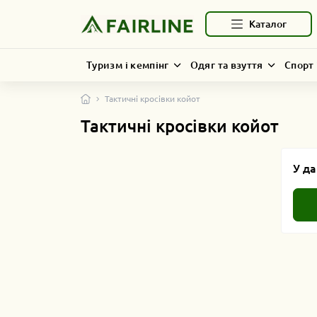
Каталог
Туризм і кемпінг
Одяг та взуття
Спорт 
Тактичні кросівки койот
Тактичні кросівки койот
У да