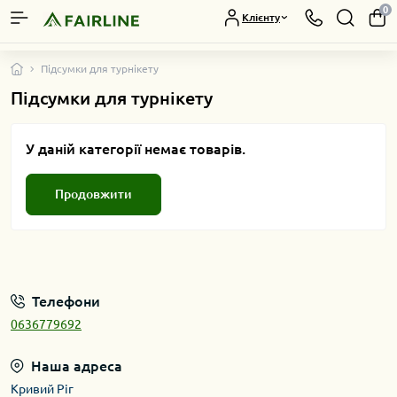
0
Клієнту
Підсумки для турнікету
Підсумки для турнікету
У даній категорії немає товарів.
Продовжити
Телефони
0636779692
Наша адреса
Кривий Ріг