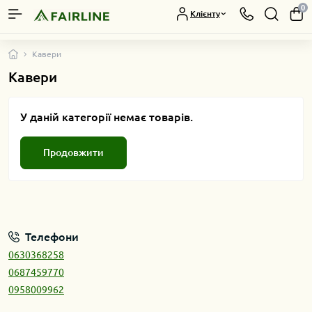
0
Клієнту
Кавери
Кавери
У даній категорії немає товарів.
Продовжити
Телефони
0630368258
0687459770
0958009962