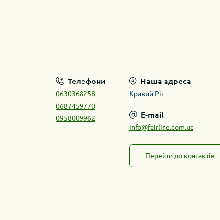
Телефони
Наша адреса
0630368258
Кривий Ріг
0687459770
E-mail
0958009962
info@fairline.com.ua
Перейти до контактів