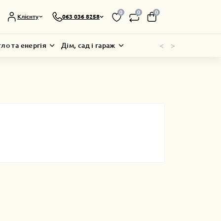
0
0
0
Клієнту
063 036 8258
<
>
тло та енергія
Дім, сад і гараж