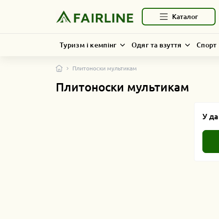
Каталог
Туризм і кемпінг
Одяг та взуття
Спорт 
Плитоноски мультикам
Плитоноски мультикам
У да