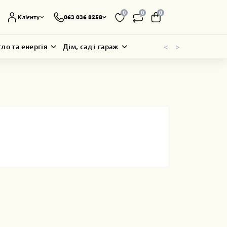
0
0
0
Клієнту
063 036 8258
<
>
тло та енергія
Дім, сад і гараж